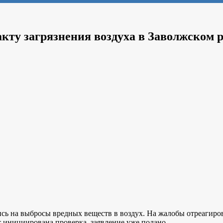
акту загрязнения воздуха в Заволжском 
сь на выбросы вредных веществ в воздух. На жалобы отреагиро
ет инициирована проверка, заявление уже подано.