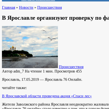
Главная
»
Новости
»
Происшествия
В Ярославле организуют проверку по ф
Происшествия
Автор
adm_7
На чтение
1 мин.
Просмотров
455
Ярославль, 17.05.2019 — Ярославль 76 Онлайн.
читайте также:
В Ярославской области проведена акция «Спаси лес»
Жители Заволжского района Ярославля неоднократно жаловали
«Ярославль 76 онлайн» стало известно о том, что в городе буд